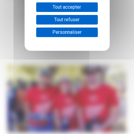
Tout accepter
PARTAGER CECI
Tout refuser
Personnaliser
ARTICLES CONNEXES