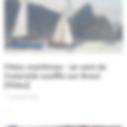
+
Fêtes maritimes : un vent de
fraternité souffle sur Brest
[Video]
11 novembre 2024
____