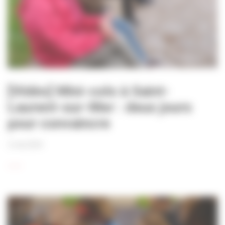
[Vidéo] Mini-colo à Saint-
Laurent-sur-Mer : deux jours
pour convaincre
2 mai 2024
____