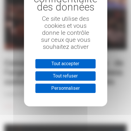
+
Ce site utilise des
cookies et vous
donne le contrôle
sur ceux que vous
souhaitez activer
Conseil national de l’énergie : de
Tout accepter
l’urgence de préserver les biens
Tout refuser
communs des appétits privés
Personnaliser
6 juillet 2023
____