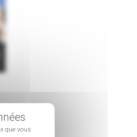
s
eux que vous