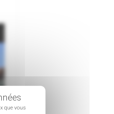
eux que vous