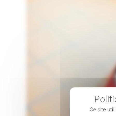
Ce site uti