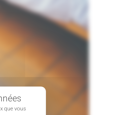
eux que vous