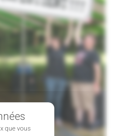
eux que vous